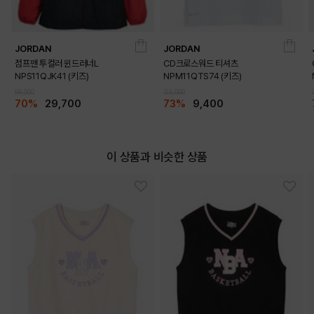
JORDAN
JORDAN
점프맨 투컬러 윈드러너L
CD크로스워드 티셔츠
NPS11QJK41 (키즈)
NPM11QTS74 (키즈)
99,000
35,000
70%
29,700
73%
9,400
이 상품과 비슷한 상품