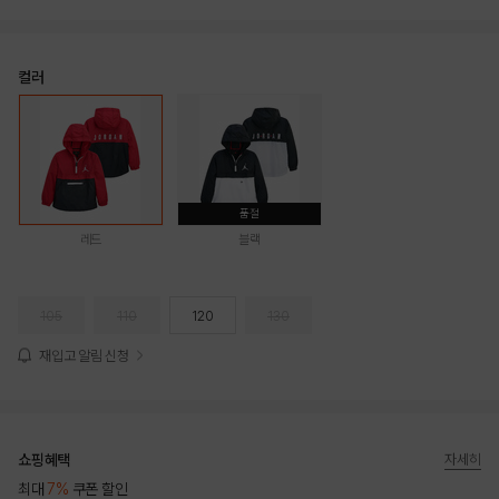
컬러
품절
레드
블랙
105
110
120
130
재입고 알림 신청
쇼핑혜택
자세히
최대
7%
쿠폰 할인