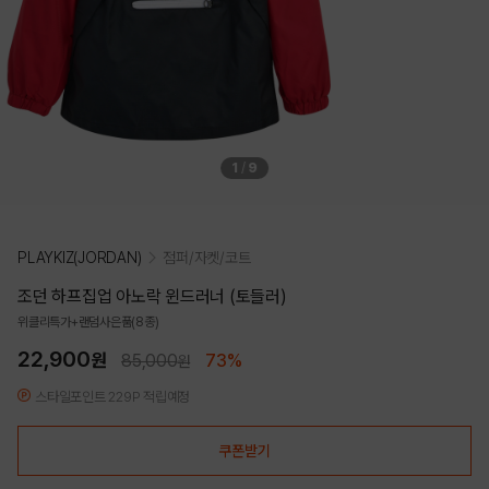
1
/
9
PLAYKIZ(JORDAN)
점퍼/자켓/코트
조던 하프집업 아노락 윈드러너 (토들러)
위클리특가+랜덤사은품(8종)
22,900
원
85,000
73%
원
스타일포인트 229P 적립예정
쿠폰받기