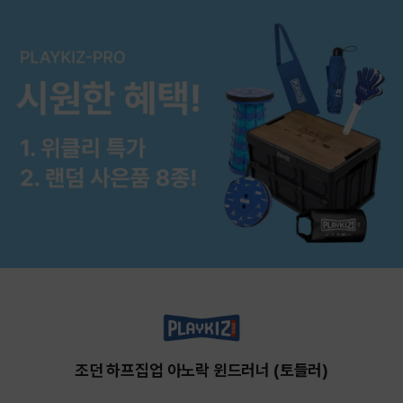
조던 하프집업 아노락 윈드러너 (토들러)