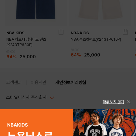
NBA KIDS
NBA KIDS
NBA 하트 데님와이드 팬츠
NBA 부츠컷팬츠(K243TP610P)
(K243TP630P)
69,000
69,000
64%
25,000
64%
25,000
고객센터
이용약관
개인정보처리방침
스타일이십사 주식회사
하루 보지 않기
대표이사 : 임동환, 김지원
사업자정보확인
PC버전
주소 : 서울시 강남구 논현로 633, 6층 (논현동, 한세엠케이빌딩)
사업자등록번호 : 116-81-32499
스타일24 고객센터 1544-5336
평일 09:00~ 18:00 (토/일/공휴일 휴무)
통신판매업신고번호 : 제 2024-서울강남-04239