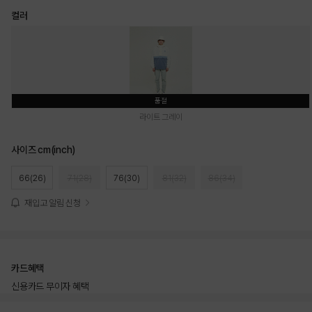
컬러
품절
라이트 그레이
사이즈 cm(inch)
66(26)
71(28)
76(30)
81(32)
86(34)
재입고 알림 신청
카드혜택
신용카드 무이자 혜택
상품상세정보