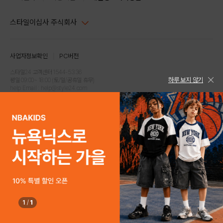
스타일이십사 주식회사
대표이사 : 임동환, 김지원
사업자정보확인
PC버전
주소 : 서울시 강남구 논현로 633, 6층 (논현동, 한세엠케이빌딩)
사업자등록번호 : 116-81-32499
스타일24 고객센터 1544-5336
하루 보지 않기
평일 09:00~ 18:00 (토/일/공휴일 휴무)
통신판매업신고번호 : 제 2024-서울강남-04239
help Email : help@style24.com
개인정보보호책임자 : 배기영
COPYRIGHTⓒ2021 STYLE24 ALL RIGHTS RESERVED.
호스팅 서비스 : 스타일이십사㈜
고객센터 1544-5336(평일 09:00~ 18:00 토/일/공휴일 휴무)
1
/
1