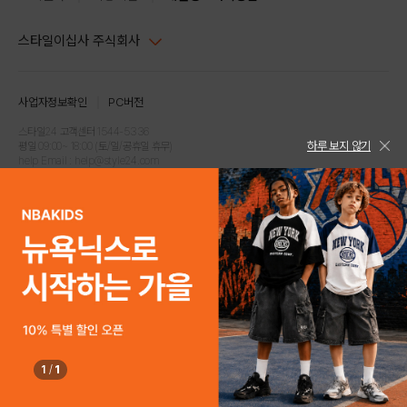
스타일이십사 주식회사
대표이사 : 임동환, 김지원
사업자정보확인
PC버전
주소 : 서울시 강남구 논현로 633, 6층 (논현동, 한세엠케이빌딩)
사업자등록번호 : 116-81-32499
스타일24 고객센터 1544-5336
하루 보지 않기
평일 09:00~ 18:00 (토/일/공휴일 휴무)
통신판매업신고번호 : 제 2024-서울강남-04239
help Email : help@style24.com
개인정보보호책임자 : 배기영
COPYRIGHTⓒ2021 STYLE24 ALL RIGHTS RESERVED.
호스팅 서비스 : 스타일이십사㈜
고객센터 1544-5336(평일 09:00~ 18:00 토/일/공휴일 휴무)
1
/
1