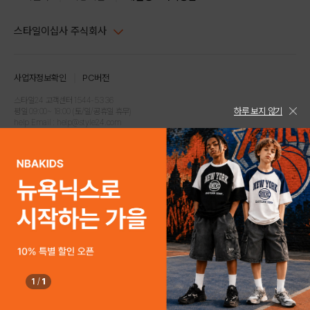
스타일이십사 주식회사
대표이사 : 임동환, 김지원
사업자정보확인
PC버전
주소 : 서울시 강남구 논현로 633, 6층 (논현동, 한세엠케이빌딩)
사업자등록번호 : 116-81-32499
스타일24 고객센터 1544-5336
하루 보지 않기
평일 09:00~ 18:00 (토/일/공휴일 휴무)
통신판매업신고번호 : 제 2024-서울강남-04239
help Email : help@style24.com
개인정보보호책임자 : 배기영
COPYRIGHTⓒ2021 STYLE24 ALL RIGHTS RESERVED.
호스팅 서비스 : 스타일이십사㈜
고객센터 1544-5336(평일 09:00~ 18:00 토/일/공휴일 휴무)
1
/
1