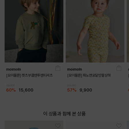
moimoln
moimoln
[모이몰른] 켓츠부클맨투맨티셔츠
[모이몰른] 파노면모달반팔상하
39,000
23,000
60%
15,600
57%
9,900
이 상품과 함께 본 상품