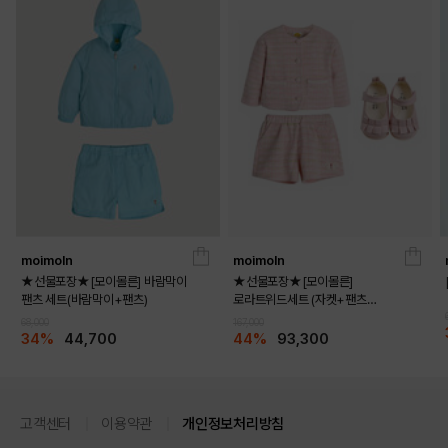
moimoln
moimoln
★선물포장★[모이몰른] 바람막이
★선물포장★[모이몰른]
팬츠 세트(바람막이+팬츠)
로라트위드세트 (자켓+팬츠
+멜로디화)
68,000
167,000
34%
44,700
44%
93,300
고객센터
이용약관
개인정보처리방침