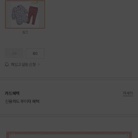
핑크
70
80
재입고 알림 신청
카드혜택
자세히
신용카드 무이자 혜택
상품상세정보