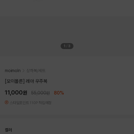
1
/
3
moimoln
상하복/세트
[모이몰른] 레아 우주복
11,000
원
55,000
80%
원
스타일포인트 110P 적립예정
컬러