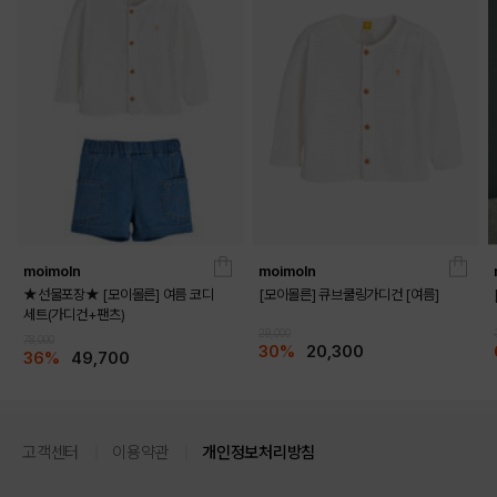
moimoln
moimoln
★선물포장★ [모이몰른] 여름 코디
[모이몰른] 큐브쿨링가디건 [여름]
세트(가디건+팬츠)
29,000
78,000
30%
20,300
36%
49,700
고객센터
이용약관
개인정보처리방침