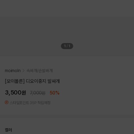
1
/
1
moimoln
속싸개/손발싸개
[모이몰른] 디오이중지 발싸개
3,500
원
7,000
50%
원
스타일포인트 35P 적립예정
컬러