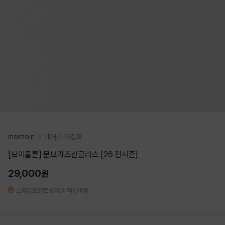
moimoln
헤어/기타잡화
[모이몰른] 문브리즈선글라스 [26 전시즌]
29,000
원
스타일포인트 870P 적립예정