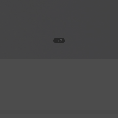
1
/
7