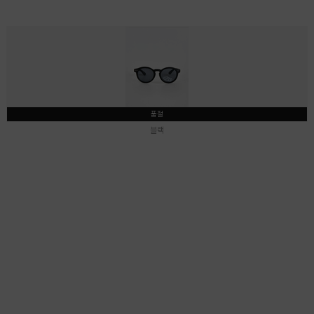
품절
블랙