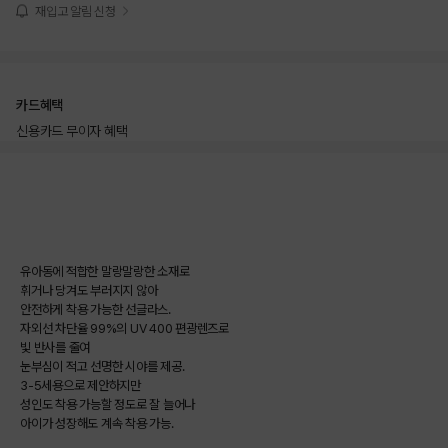
재입고 알림 신청
카드혜택
신용카드 무이자 혜택
상품상세정보
유아동에 적합한 말랑말랑한 소재로
휘거나 당겨도 부러지지 않아
안전하게 착용 가능한 선글라스.
자외선 차단율 99%의 UV 400 편광렌즈로
빛 반사를 줄여
눈부심이 적고 선명한 시야를 제공.
3-5세용으로 제안하지만
성인도 착용 가능할 정도로 잘 늘어나
아이가 성장해도 계속 착용 가능.