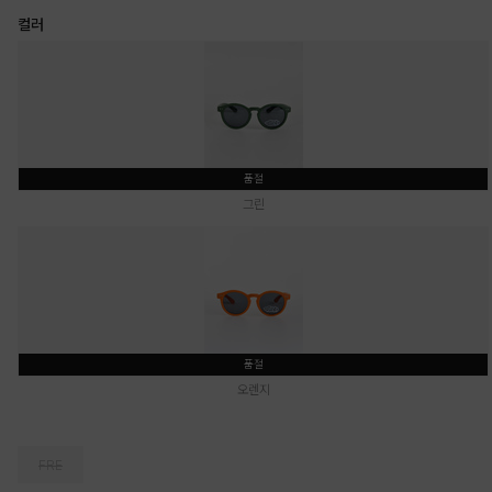
컬러
품절
그린
품절
오렌지
FRE