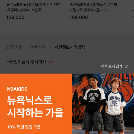
★선물포장★[모이몰른] 에이트 세트
★선물포장★ [모이몰른] 아르모
(우주복+상하복)(트윈룩)
시밀러룩(우주복+원피스)
108,000
108,000
고객센터
이용약관
개인정보처리방침
스타일이십사 주식회사
하루 보지 않기
대표이사 : 임동환, 김지원
사업자정보확인
PC버전
주소 : 서울시 강남구 논현로 633, 6층 (논현동, 한세엠케이빌딩)
사업자등록번호 : 116-81-32499
스타일24 고객센터 1544-5336
평일 09:00~ 18:00 (토/일/공휴일 휴무)
통신판매업신고번호 : 제 2024-서울강남-04239
help Email : help@style24.com
개인정보보호책임자 : 배기영
COPYRIGHTⓒ2021 STYLE24 ALL RIGHTS RESERVED.
호스팅 서비스 : 스타일이십사㈜
고객센터 1544-5336(평일 09:00~ 18:00 토/일/공휴일 휴무)