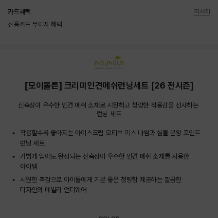
카드혜택
자세히
신용카드 무이자 혜택
상품상세정보
[모이몰른] 크리미인견메쉬런닝세트 [26 전시즌]
신축성이 우수한 인견 메쉬 소재로 시원하고 청량한 착용감을 선사하는 
런닝 세트
착용할수록 좋아지는 아이스크림 모티브 피스 나염과 심볼 문양 포인트
런닝 세트
가볍게 입어도 완성되는 신축성이 우수한 인견 메쉬 소재를 사용한
아이템
시원한 촉감으로 아이들에게 기분 좋은 청량함 제공하는 깔끔한
디자인의 데일리 언더웨어