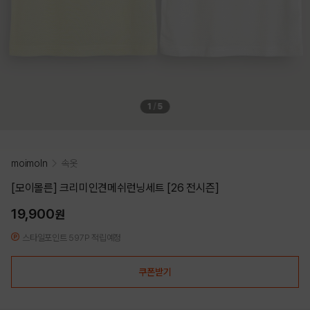
1
/
5
moimoln
속옷
[모이몰른] 크리미인견메쉬런닝세트 [26 전시즌]
19,900
원
스타일포인트 597P 적립예정
쿠폰받기