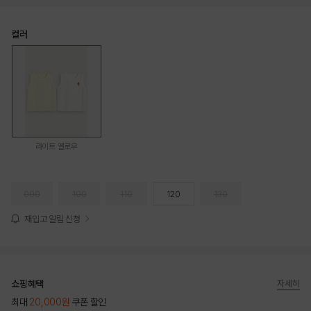
컬러
라이트 옐로우
090
100
110
120
130
재입고 알림 신청
쇼핑혜택
자세히
최대
20,000원
쿠폰 할인