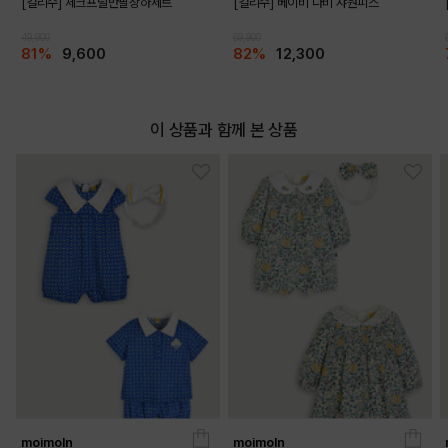
[컬리수] 체크프릴반팔상하세트
[컬리수] 베이비 나비 샤원피스
49,900
69,900
81%
9,600
82%
12,300
이 상품과 함께 본 상품
moimoln
moimoln