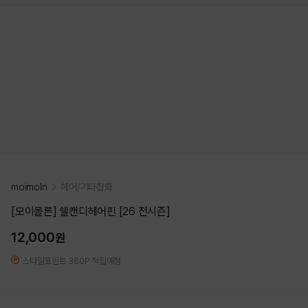
moimoln
헤어/기타잡화
[모이몰른] 쉘캔디헤어핀 [26 전시즌]
12,000
원
스타일포인트 360P 적립예정