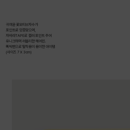
귀여운 꽃모티브자수가
포인트로 앙증맞으며,
자바라TAPE로 컬러 포인트 주어
유니크하며 러블리한 헤어핀.
똑딱삔으로 탈착용이 용이한 아이템
(사이즈 7 X 3cm)