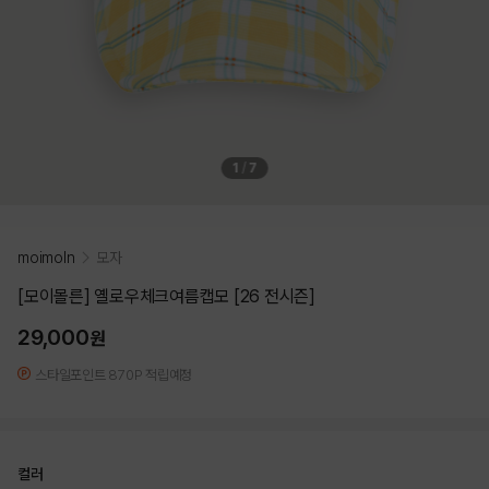
1
/
7
moimoln
모자
[모이몰른] 옐로우체크여름캡모 [26 전시즌]
29,000
원
스타일포인트 870P 적립예정
컬러