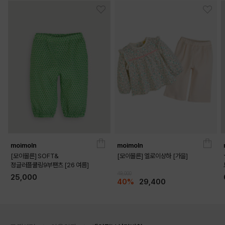
moimoln
moimoln
[모이몰른] SOFT&
[모이몰른] 엘로이상하 [가을]
정글러플쿨링9부팬츠 [26 여름]
49,000
25,000
40%
29,400