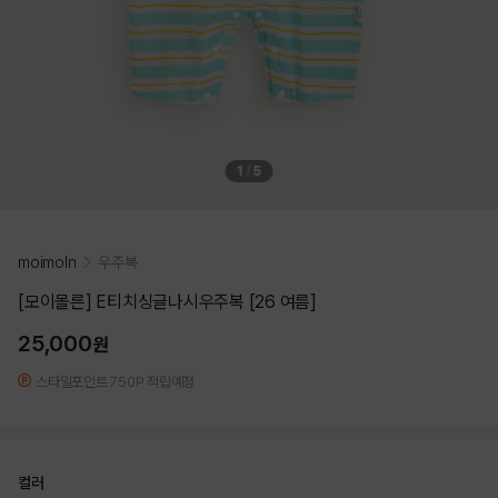
1
/
5
moimoln
우주복
[모이몰른] E티치싱글나시우주복 [26 여름]
25,000
원
스타일포인트 750P 적립예정
컬러