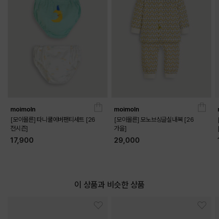
moimoln
moimoln
DETAILS
[모이몰른] 타니쿨에버팬티세트 [26
[모이몰른] 모노브싱글실내복 [26
전시즌]
가을]
17,900
29,000
이 상품과 비슷한 상품