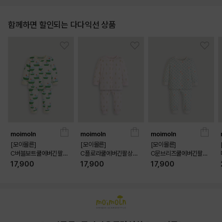
함께하면 할인되는 다다익선 상품
moimoln
moimoln
moimoln
[모이몰른]
[모이몰른]
[모이몰른]
C버블보트쿨에버긴팔상
C플로라쿨에버긴팔상하
C문브리즈쿨에버긴팔상
하 [26 여름]
[26 여름]
하 [26 여름]
17,900
17,900
17,900
상품상세정보