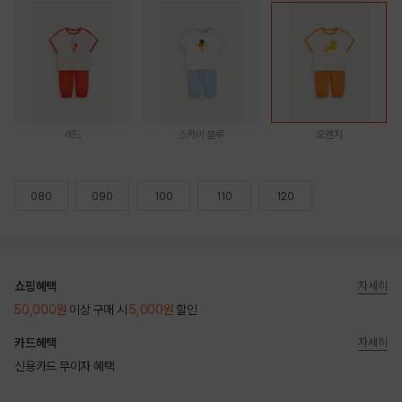
레드
스카이 블루
오렌지
080
090
100
110
120
쇼핑혜택
자세히
50,000원
이상 구매 시
5,000원
할인
카드혜택
자세히
신용카드 무이자 혜택