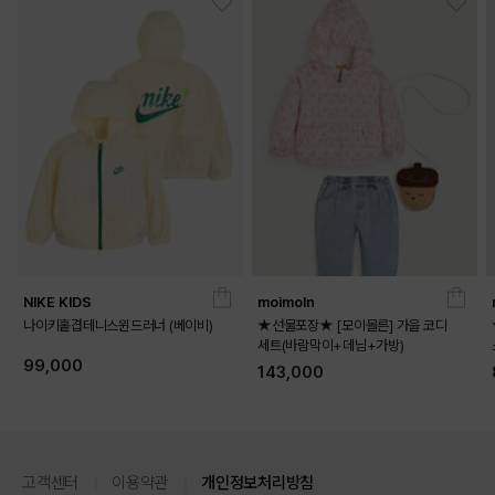
NIKE KIDS
moimoln
나이키홑겹테니스윈드러너 (베이비)
★선물포장★ [모이몰른] 가을 코디
세트(바람막이+데님+가방)
99,000
143,000
고객센터
이용약관
개인정보처리방침