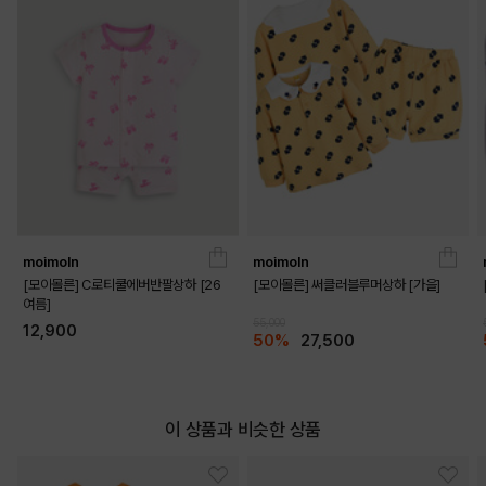
moimoln
moimoln
[모이몰른] C로티쿨에버반팔상하 [26
[모이몰른] 써클러블루머상하 [가을]
여름]
55,000
12,900
50%
27,500
이 상품과 비슷한 상품