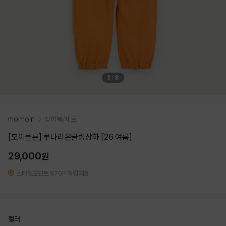
1
/
8
moimoln
상하복/세트
[모이몰른] 루나리온쿨링상하 [26 여름]
29,000
원
스타일포인트 870P 적립예정
컬러