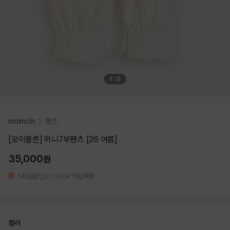
1
/
5
moimoln
팬츠
[모이몰른] 허니7부팬츠 [26 여름]
35,000
원
스타일포인트 1,050P 적립예정
컬러