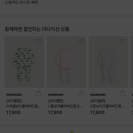
신용카드 무이자 혜택
함께하면 할인되는 다다익선 상품
moimoln
moimoln
moimoln
[모이몰른]
[모이몰른]
[모이몰른]
C버블보트쿨에버긴팔상
C플로라쿨에버긴팔상하
C문브리즈쿨에버긴팔상
하 [26 여름]
[26 여름]
하 [26 여름]
17,900
17,900
17,900
상품상세정보