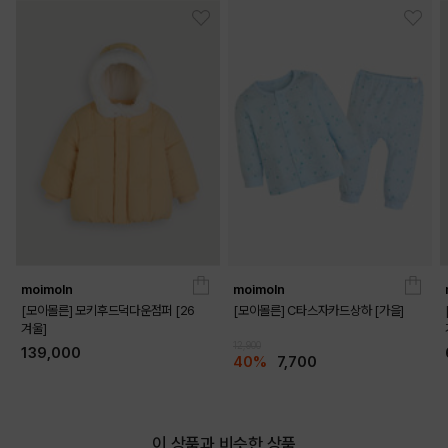
moimoln
moimoln
[모이몰른] 모키후드덕다운점퍼 [26
[모이몰른] C타스자카드상하 [가을]
겨울]
12,900
139,000
40%
7,700
이 상품과 비슷한 상품