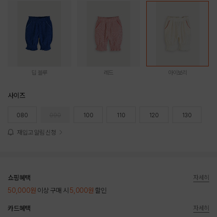
딥 블루
레드
아이보리
사이즈
080
090
100
110
120
130
재입고 알림 신청
쇼핑혜택
자세히
50,000원
이상 구매 시
5,000원
할인
카드혜택
자세히