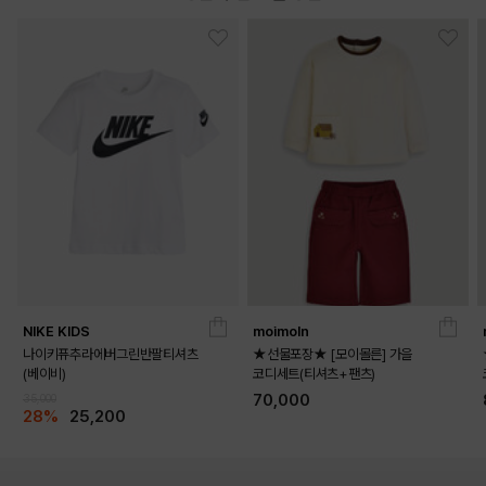
NIKE KIDS
moimoln
나이키퓨추라에버그린반팔티셔츠
★선물포장★ [모이몰른] 가을
(베이비)
코디세트(티셔츠+팬츠)
오돌토돌한 텍스처로 몸에 달라붙지 않는 요루 소재 사용

70,000
35,000
양쪽의 큰 아웃포켓 디테일로 캐주얼한 무드 연출

28%
25,200
포켓 부분의 귀여운 컬러감 모티브 자수 포인트

야외 활동 시 자외선 차단에 도움을 주는 9부 긴 기장

손세탁 권장하며 장시간 물에 담궈두기 및 건조기/아이롱 사용 금지