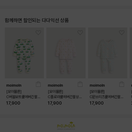
함께하면 할인되는 다다익선 상품
moimoln
moimoln
moimoln
[모이몰른]
[모이몰른]
[모이몰른]
C버블보트쿨에버긴팔상
C플로라쿨에버긴팔상하
C문브리즈쿨에버긴팔상
하 [26 여름]
[26 여름]
하 [26 여름]
17,900
17,900
17,900
상품상세정보