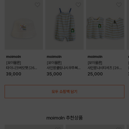
moimoln
moimoln
moimoln
[모이몰른]
[모이몰른]
[모이몰른]
타이니크버킷햇 [26
샤인팜쿨링나시우주복
샤인팜나시티셔츠 [26
여름]
[26 여름]
여름]
39,000
35,000
25,000
모두 쇼핑백 담기
moimoln 추천상품