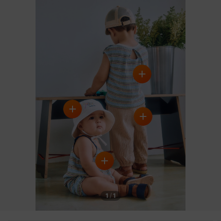
1
/
1
DETAILS