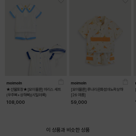
moimoln
moimoln
★선물포장★[모이몰른] 마리스 세트
[모이몰른] 루나리온화섬아노락상하
(우주복+상하복)(시밀러룩)
[26 여름]
108,000
59,000
이 상품과 비슷한 상품