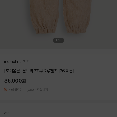
1
/
5
moimoln
팬츠
[모이몰른] 문브리즈9부요루팬츠 [26 여름]
35,000
원
스타일포인트 1,050P 적립예정
컬러