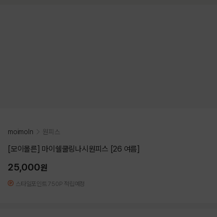
moimoln
원피스
[모이몰른] 마이쉘쿨링나시원피스 [26 여름]
25,000
원
스타일포인트 750P 적립예정