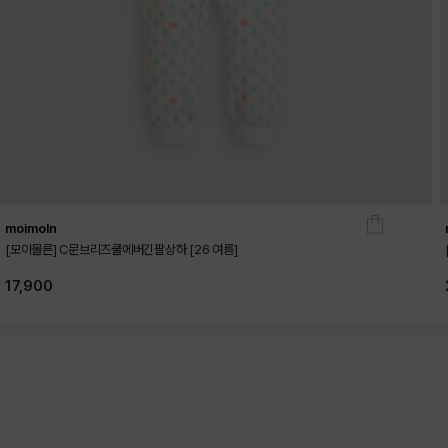
moimoln
[모이몰른] C문브리즈쿨에버긴팔상하 [26 여름]
17,900