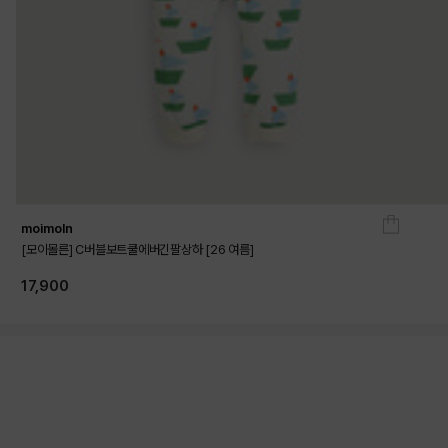
moimoln
[모이몰른] C버블보트쿨에버긴팔상하 [26 여름]
17,900
상품상세정보