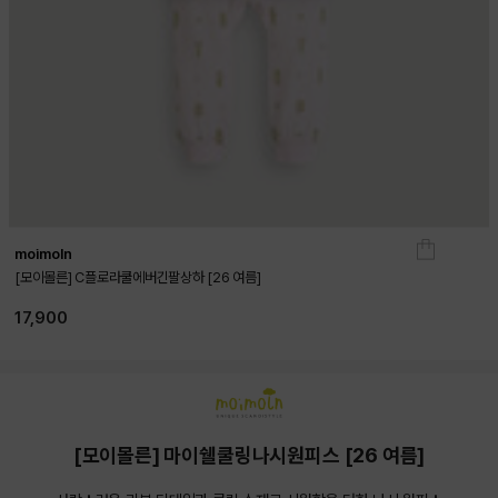
moimoln
[모이몰른] C플로라쿨에버긴팔상하 [26 여름]
17,900
[모이몰른] 마이쉘쿨링나시원피스 [26 여름]