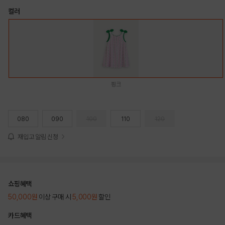
컬러
핑크
080
090
100
110
120
재입고 알림 신청
쇼핑혜택
50,000원
이상 구매 시
5,000원
할인
카드혜택