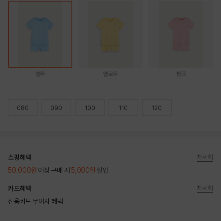
블루
옐로우
핑크
080
090
100
110
120
쇼핑혜택
자세히
50,000원
이상 구매 시
5,000원
할인
카드혜택
자세히
신용카드 무이자 혜택