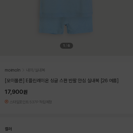
1
/
6
moimoln
내의/실내복
[모이몰른] E플린레이온 싱글 스판 반팔 안심 실내복 [26 여름]
17,900
원
스타일포인트 537P 적립예정
컬러