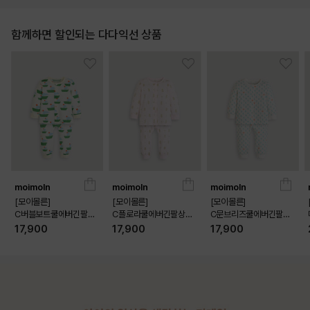
함께하면 할인되는 다다익선 상품
moimoln
moimoln
moimoln
[모이몰른]
[모이몰른]
[모이몰른]
C버블보트쿨에버긴팔상
C플로라쿨에버긴팔상하
C문브리즈쿨에버긴팔상
하 [26 여름]
[26 여름]
하 [26 여름]
17,900
17,900
17,900
상품상세정보