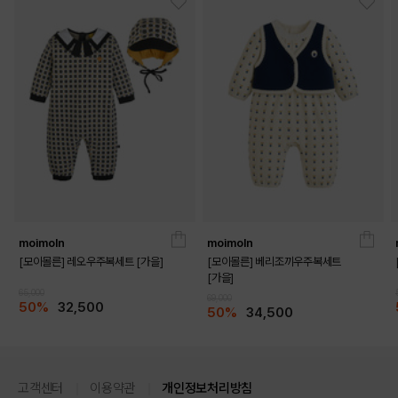
PRODUCT VIEW
moimoln
moimoln
[모이몰른] 레오우주복세트 [가을]
[모이몰른] 베리조끼우주복세트
[가을]
65,000
69,000
50%
32,500
50%
34,500
고객센터
이용약관
개인정보처리방침