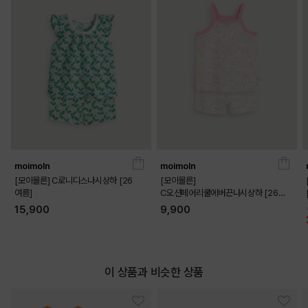
[모이몰른] E플린레이온 싱글 스판 반팔 안심 실내복
[26 여름]
부드러운 촉감과 심리스 봉제로 편안함을 더한 레이온 싱글스판 실내복
편안한 무드의 레이온 싱글스판 소재를 사용하여 아이의 피부에 닿는
촉감이 매우 부드럽다
실용적인 웨어로 가슴의 직조 라벨 포인트와 클린한 컬러감
신축성이 좋아 활동량이 많은 아이들에게 실용적이다
moimoln
moimoln
데일리로 코디하기 좋은 심플한 디자인에 심리스 봉제를 적용
[모이몰른] C로니디스나시상하 [26
[모이몰른]
여름]
C오션페어리쿨에버끈나시상하 [26
여름]
15,900
9,900
COLOR
이 상품과 비슷한 상품