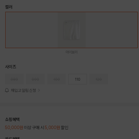
컬러
아이보리
사이즈
080
090
100
110
120
재입고 알림 신청
쇼핑혜택
50,000원
이상 구매 시
5,000원
할인