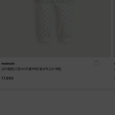
moimoln
[모이몰른] C문브리즈쿨에버긴팔상하 [26 여름]
17,900