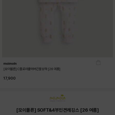
moimoln
[모이몰른] C플로라쿨에버긴팔상하 [26 여름]
17,900
[모이몰른] SOFT&4부인견레깅스 [26 여름]