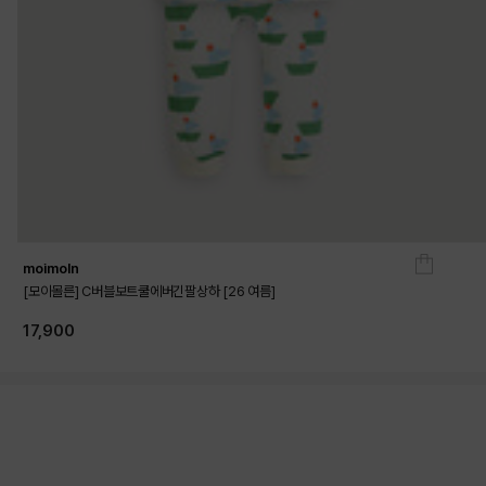
moimoln
[모이몰른] C버블보트쿨에버긴팔상하 [26 여름]
17,900
상품상세정보