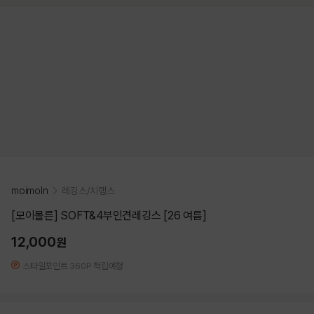
moimoln
레깅스/치랭스
[모이몰른] SOFT&4부인견레깅스 [26 여름]
12,000
원
스타일포인트 360P 적립예정