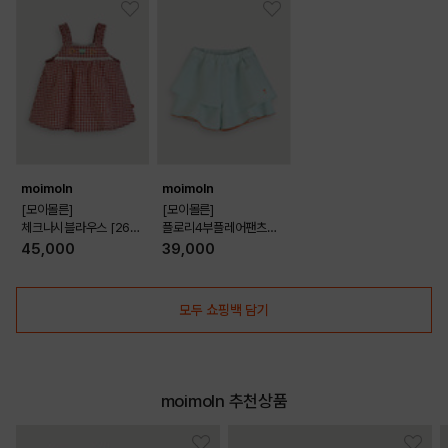
moimoln
moimoln
[모이몰른]
[모이몰른]
체크나시블라우스 [26
플로리4부플레어팬츠
여름]
[26 여름]
45,000
39,000
모두 쇼핑백 담기
moimoln 추천상품