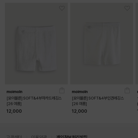
여아스러운 무드를 살려주는 치마 같은 플레어 실루엣

밑단 자수 포인트로 디자인의 완성도를 높임

시원한 터치감의 소재를 사용하여 쾌적한 착용감 제공
FIT GUIDE
moimoln
moimoln
[모이몰른] SOFT&4부자카드레깅스
[모이몰른] SOFT&4부인견레깅스
[26 여름]
[26 여름]
12,000
12,000
FABRIC
고객센터
이용약관
개인정보처리방침