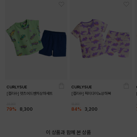
CURLYSUE
CURLYSUE
[컬리수] 렛츠어드벤처상하세트
[컬리수] 픽미다이노상하복
39,900
19,900
79%
8,300
84%
3,200
무드 있는 체크 패턴과 민트 컬러의 조화

이 상품과 함께 본 상품