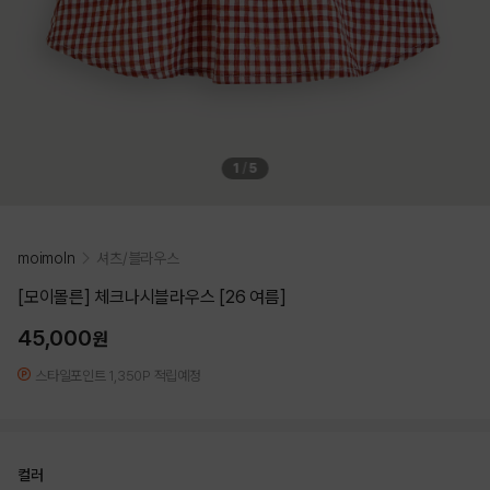
1
/
5
moimoln
셔츠/블라우스
[모이몰른] 체크나시블라우스 [26 여름]
45,000
원
스타일포인트 1,350P 적립예정
컬러