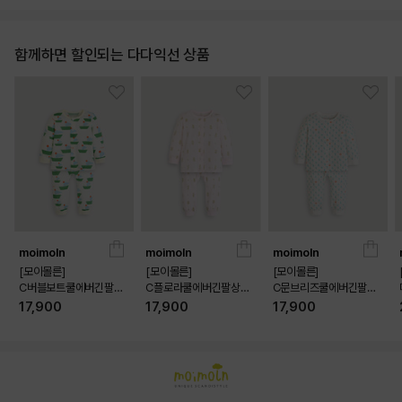
함께하면 할인되는 다다익선 상품
moimoln
moimoln
moimoln
[모이몰른]
[모이몰른]
[모이몰른]
C버블보트쿨에버긴팔상
C플로라쿨에버긴팔상하
C문브리즈쿨에버긴팔상
하 [26 여름]
[26 여름]
하 [26 여름]
17,900
17,900
17,900
상품상세정보