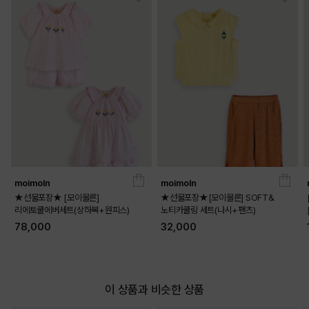
moimoln
moimoln
★선물포장★ [모이몰른]
★선물포장★[모이몰른] SOFT&
리에토쿨에버세트(상하복+원피스)
노티카쿨링 세트(나시+팬츠)
78,000
32,000
이 상품과 비슷한 상품