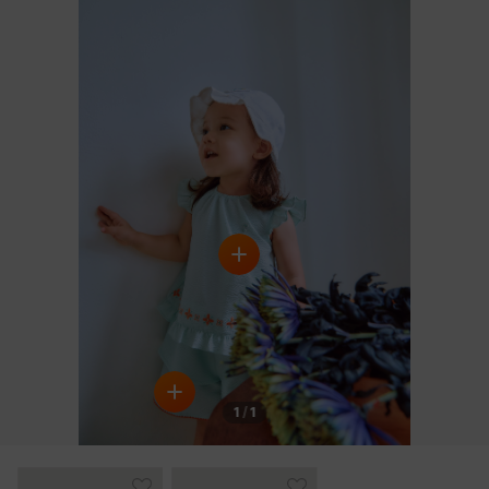
1
/
1
DETAILS