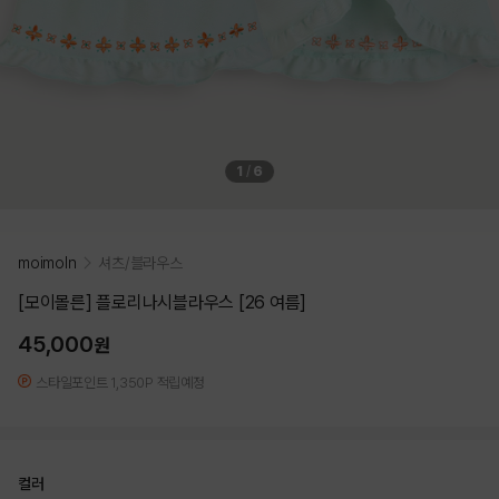
1
/
6
moimoln
셔츠/블라우스
[모이몰른] 플로리나시블라우스 [26 여름]
45,000
원
스타일포인트 1,350P 적립예정
컬러