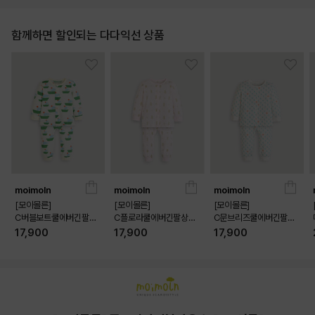
함께하면 할인되는 다다익선 상품
moimoln
moimoln
moimoln
[모이몰른]
[모이몰른]
[모이몰른]
C버블보트쿨에버긴팔상
C플로라쿨에버긴팔상하
C문브리즈쿨에버긴팔상
하 [26 여름]
[26 여름]
하 [26 여름]
17,900
17,900
17,900
상품상세정보