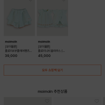
moimoln
moimoln
[모이몰른]
[모이몰른]
플로리4부플레어팬츠
플로리나시블라우스 [26
[26 여름]
여름]
39,000
45,000
모두 쇼핑백 담기
moimoln 추천상품