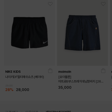
NIKE KIDS
moimoln
나이키DF멀티메쉬쇼츠 (베이비)
[모이몰른]
마트로6부스트레치데님청바지 [26
39,000
가을]
35,000
28%
28,000