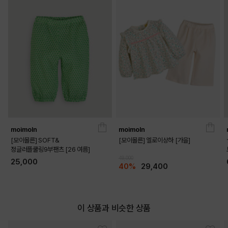
moimoln
moimoln
[모이몰른] SOFT&
[모이몰른] 엘로이상하 [가을]
정글러플쿨링9부팬츠 [26 여름]
49,000
25,000
40%
29,400
이 상품과 비슷한 상품
DETAILS