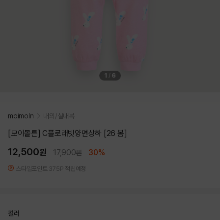
1
/
6
moimoln
내의/실내복
[모이몰른] C플로래빗양면상하 [26 봄]
12,500
원
17,900
30%
원
스타일포인트 375P 적립예정
컬러