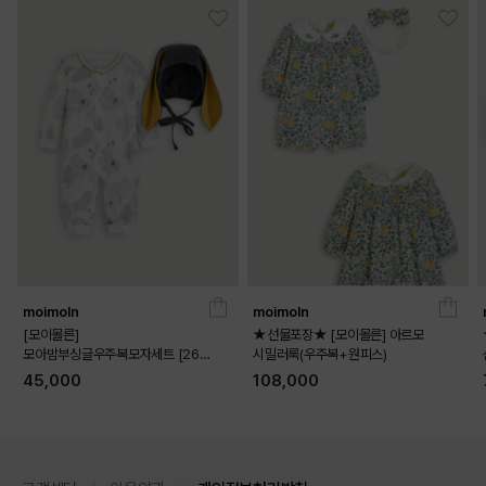
moimoln
moimoln
[모이몰른]
★선물포장★ [모이몰른] 아르모
모아밤부싱글우주복모자세트 [26
시밀러룩(우주복+원피스)
가을]
45,000
108,000