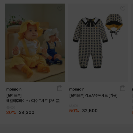
moimoln
moimoln
[모이몰른]
[모이몰른] 레오우주복세트 [가을]
헤일리후라이스바디수트세트 [26 봄]
65,000
49,000
50%
32,500
30%
34,300