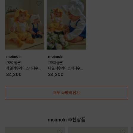
moimoln
moimoln
[모이몰른]
[모이몰른]
헤일리후라이스바디수트
데일리후라이스바디수트
세트 [26 봄]
세트 [26 봄]
34,300
34,300
모두 쇼핑백 담기
moimoln 추천상품