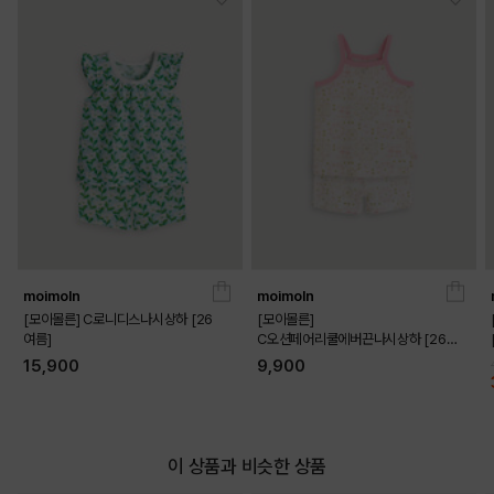
DETAILS
moimoln
moimoln
[모이몰른] C로니디스나시상하 [26
[모이몰른]
여름]
C오션페어리쿨에버끈나시상하 [26
여름]
15,900
9,900
이 상품과 비슷한 상품