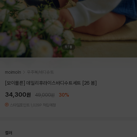
1
/
8
moimoln
우주복/바디슈트
[모이몰른] 데일리후라이스바디수트세트 [26 봄]
34,300
원
49,000
30%
원
스타일포인트 1,029P 적립예정
컬러