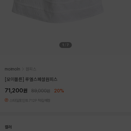
1
/
7
moimoln
원피스
[모이몰른] 루엘스페셜원피스
71,200
원
89,000
20%
원
스타일포인트 712P 적립예정
컬러