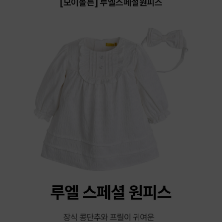
[모이몰른] 루엘스페셜원피스