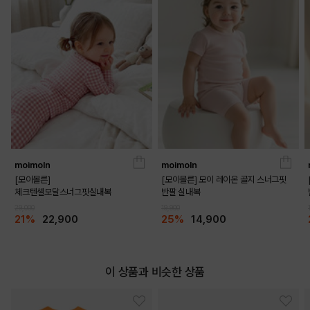
moimoln
moimoln
[모이몰른]
[모이몰른] 모이 레이온 골지 스너그핏
체크텐셀모달스너그핏실내복
반팔 실내복
29,000
19,900
21%
22,900
25%
14,900
이 상품과 비슷한 상품