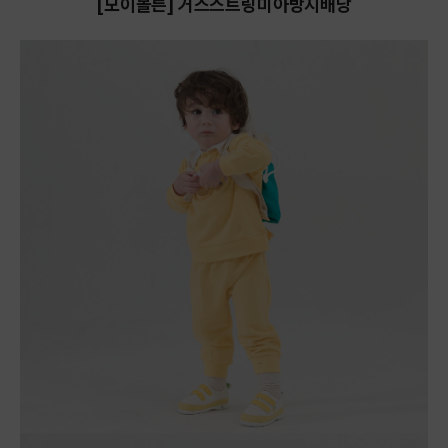
[모이몰른] 거스스트링미아방지배낭