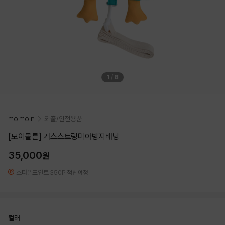
1
/
8
moimoln
외출/안전용품
[모이몰른] 거스스트링미아방지배낭
35,000
원
스타일포인트 350P 적립예정
컬러