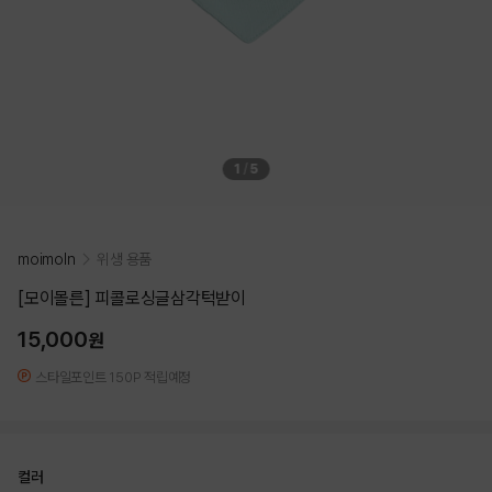
1
/
5
moimoln
위생 용품
[모이몰른] 피콜로싱글삼각턱받이
15,000
원
스타일포인트 150P 적립예정
컬러