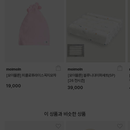
MINT
OFF WHITE
moimoln
moimoln
[모이몰른] 피콜로후라이스꼭지모자
[모이몰른] 블루니다이퍼세트(5P)
[26 전시즌]
19,000
39,000
PINK
이 상품과 비슷한 상품
PRODUCT VIEW