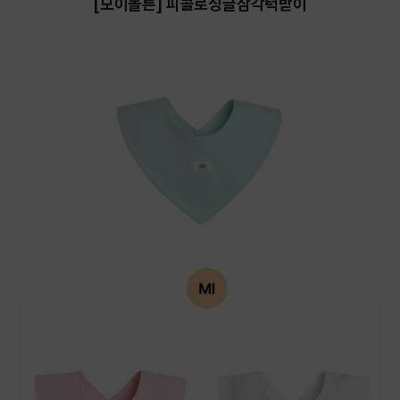
[모이몰른] 피콜로싱글삼각턱받이