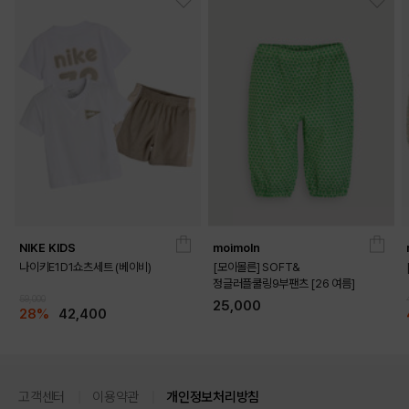
NIKE KIDS
moimoln
나이키E1D1쇼츠세트 (베이비)
[모이몰른] SOFT&
정글러플쿨링9부팬츠 [26 여름]
59,000
25,000
28%
42,400
고객센터
이용약관
개인정보처리방침