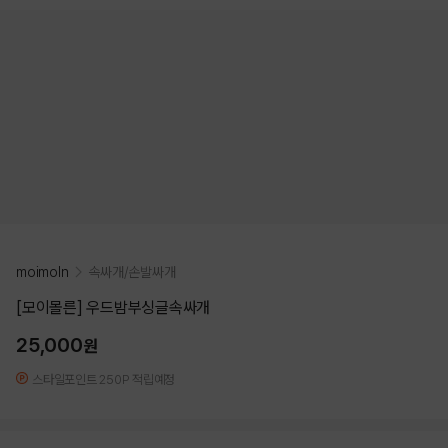
moimoln
속싸개/손발싸개
[모이몰른] 우드밤부싱글속싸개
25,000
원
스타일포인트 250P 적립예정