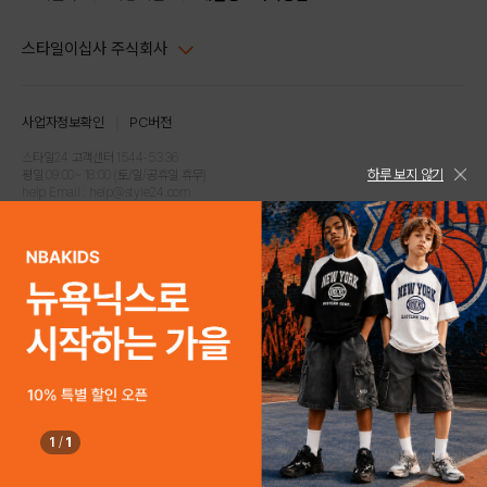
스타일이십사 주식회사
대표이사 : 임동환, 김지원
사업자정보확인
PC버전
주소 : 서울시 강남구 논현로 633, 6층 (논현동, 한세엠케이빌딩)
사업자등록번호 : 116-81-32499
스타일24 고객센터 1544-5336
하루 보지 않기
평일 09:00~ 18:00 (토/일/공휴일 휴무)
통신판매업신고번호 : 제 2024-서울강남-04239
help Email : help@style24.com
개인정보보호책임자 : 배기영
COPYRIGHTⓒ2021 STYLE24 ALL RIGHTS RESERVED.
호스팅 서비스 : 스타일이십사㈜
고객센터 1544-5336(평일 09:00~ 18:00 토/일/공휴일 휴무)
1
/
1