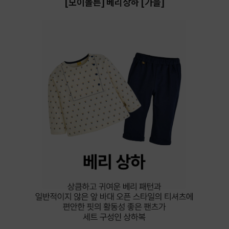
[모이몰른] 베리상하 [가을]