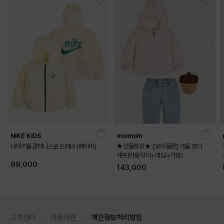
DETAILS
NIKE KIDS
moimoln
나이키홑겹테니스윈드러너 (베이비)
★선물포장★ [모이몰른] 가을 코디
세트(바람막이+데님+가방)
99,000
143,000
고객센터
이용약관
개인정보처리방침