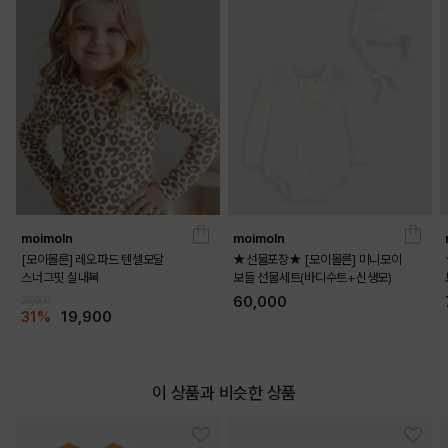
PRODUCT VIEW
moimoln
moimoln
[모이몰른] 레오파드 텐셀모달
★선물포장★ [모이몰른] 미니모이
스너그핏 실내복
보들 선물세트(바디수트+신생모)
60,000
29,000
31%
19,900
이 상품과 비슷한 상품