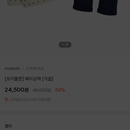
1
/
6
moimoln
상하복/세트
[모이몰른] 베리상하 [가을]
24,500
원
49,000
50%
원
스타일포인트 245P 적립예정
컬러