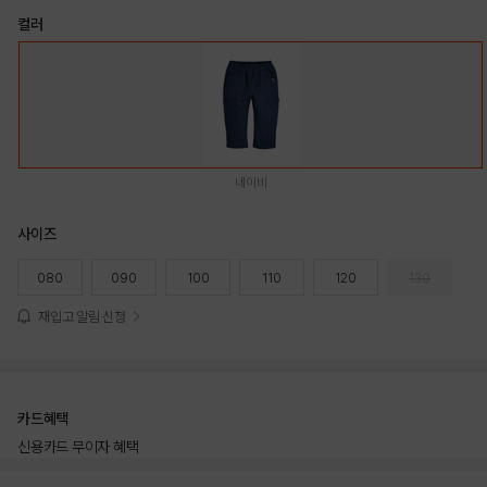
컬러
네이비
사이즈
080
090
100
110
120
130
재입고 알림 신청
카드혜택
신용카드 무이자 혜택
상품상세정보