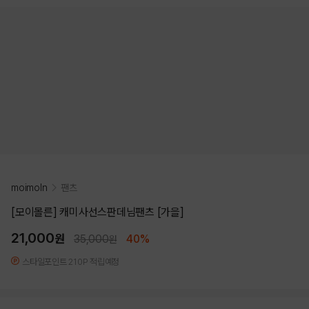
moimoln
팬츠
[모이몰른] 캐미사선스판데님팬츠 [가을]
21,000
원
35,000
40%
원
스타일포인트 210P 적립예정