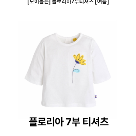
[모이몰른] 플로리아7부티셔츠 [여름]