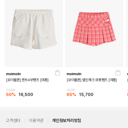
moimoln
moimoln
[모이몰른] 켄트4부팬츠 [여름]
[모이몰른] 셀린체크 큐롯팬츠 [여름]
33,000
45,000
50%
16,500
65%
15,700
고객센터
이용약관
개인정보처리방침