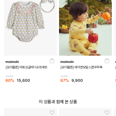
IVORY
PRODUCT VIEW
moimoln
moimoln
[모이몰른] 마토싱글바디슈트세트
[모이몰른] 레서면모달스판우주복
39,000
29,900
60%
15,600
67%
9,900
이 상품과 함께 본 상품