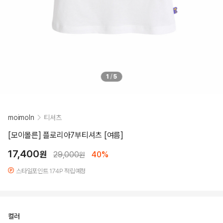
1
/
5
moimoln
티셔츠
[모이몰른] 플로리아7부티셔츠 [여름]
17,400
원
29,000
40%
원
스타일포인트 174P 적립예정
컬러