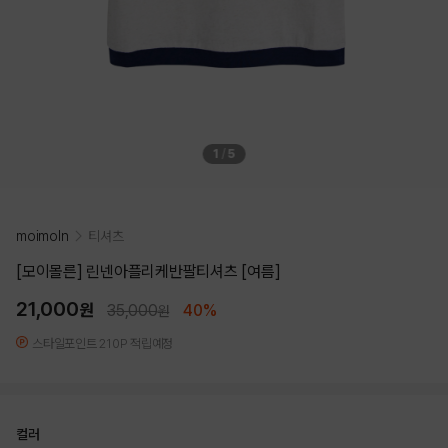
1
/
5
moimoln
티셔츠
[모이몰른] 린넨아플리케반팔티셔츠 [여름]
21,000
원
35,000
40%
원
스타일포인트 210P 적립예정
컬러