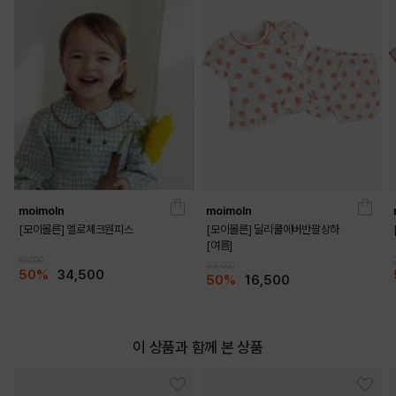
IVORY
PRODUCT VIEW
moimoln
moimoln
[모이몰른] 엘로체크원피스
[모이몰른] 딜리쿨에버반팔상하
[여름]
69,000
33,000
50%
34,500
50%
16,500
이 상품과 함께 본 상품