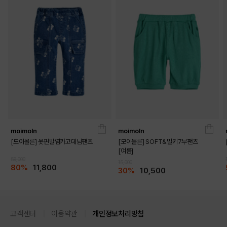
moimoln
moimoln
[모이몰른] 옷핀발염카고데님팬츠
[모이몰른] SOFT&밀키7부팬츠
[여름]
59,000
15,000
80%
11,800
30%
10,500
고객센터
이용약관
개인정보처리방침