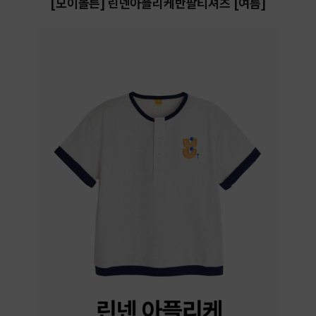
[모이몰른] 린넨아플리케반팔티셔츠 [여름]