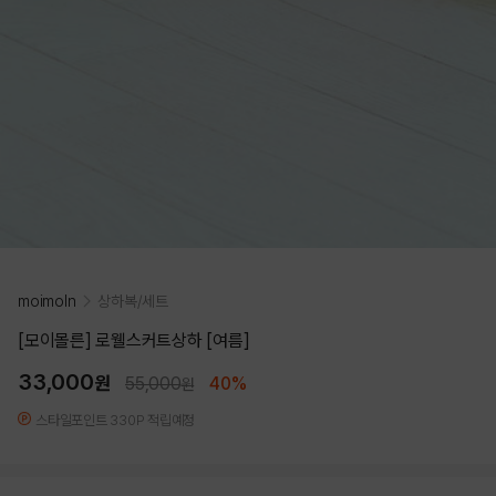
moimoln
상하복/세트
[모이몰른] 로웰스커트상하 [여름]
33,000
원
55,000
40%
원
스타일포인트 330P 적립예정