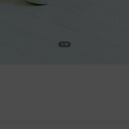
1
/
9