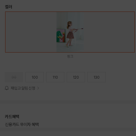
컬러
핑크
90
100
110
120
130
재입고 알림 신청
카드혜택
신용카드 무이자 혜택
상품상세정보