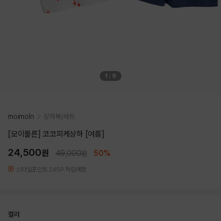
1
/
6
moimoln
상하복/세트
[모이몰른] 코코피케상하 [여름]
24,500
원
49,000
50%
원
스타일포인트 245P 적립예정
컬러