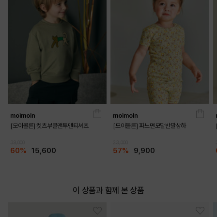
RED
PRODUCT VIEW
moimoln
moimoln
[모이몰른] 켓츠부클맨투맨티셔츠
[모이몰른] 파노면모달반팔상하
39,000
23,000
60%
15,600
57%
9,900
이 상품과 함께 본 상품