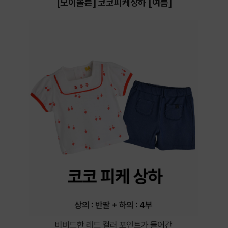
[모이몰른] 코코피케상하 [여름]