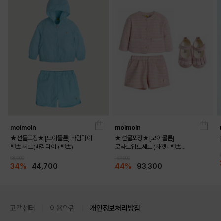
moimoln
moimoln
★선물포장★[모이몰른] 바람막이
★선물포장★[모이몰른]
팬츠 세트(바람막이+팬츠)
로라트위드세트 (자켓+팬츠
+멜로디화)
68,000
167,000
34%
44,700
44%
93,300
고객센터
이용약관
개인정보처리방침