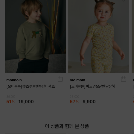
COLOR
moimoln
moimoln
[모이몰른] 켓츠부클맨투맨티셔츠
[모이몰른] 파노면모달반팔상하
39,000
23,000
51%
19,000
57%
9,900
이 상품과 함께 본 상품