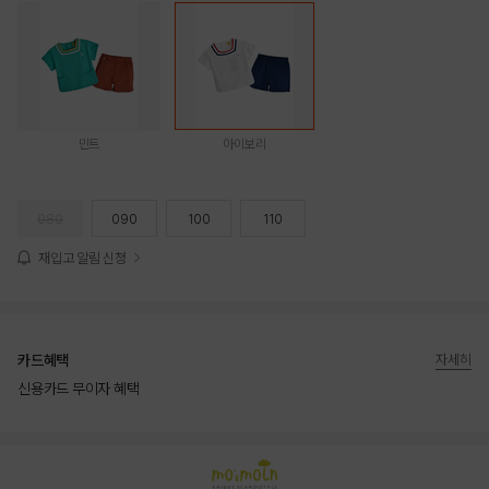
민트
아이보리
080
090
100
110
재입고 알림 신청
카드혜택
자세히
신용카드 무이자 혜택
상품상세정보