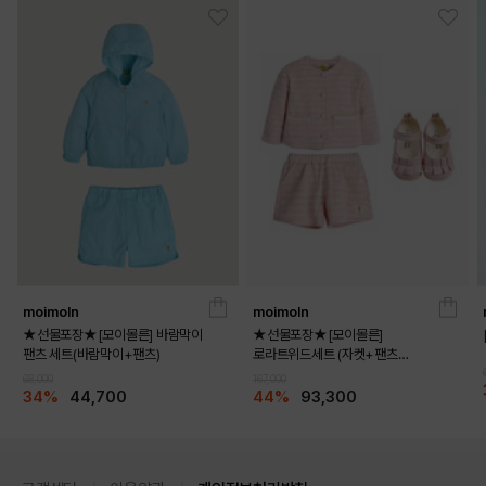
MINT
IVORY
PRODUCT VIEW
moimoln
moimoln
★선물포장★[모이몰른] 바람막이
★선물포장★[모이몰른]
팬츠 세트(바람막이+팬츠)
로라트위드세트 (자켓+팬츠
+멜로디화)
68,000
167,000
34%
44,700
44%
93,300