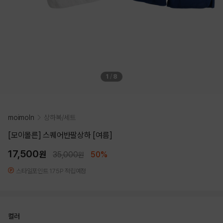
1
/
8
moimoln
상하복/세트
[모이몰른] 스퀘어반팔상하 [여름]
17,500
원
35,000
50%
원
스타일포인트 175P 적립예정
컬러