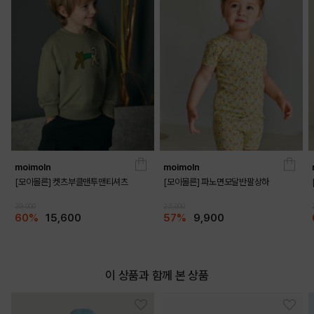
YELLOW
PRODUCT VIEW
moimoln
moimoln
[모이몰른] 켓츠부클맨투맨티셔츠
[모이몰른] 파노면모달반팔상하
39,000
23,000
60%
15,600
57%
9,900
이 상품과 함께 본 상품