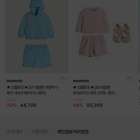
moimoln
moimoln
★선물포장★[모이몰른] 바람막이
★선물포장★[모이몰른]
팬츠 세트(바람막이+팬츠)
로라트위드세트 (자켓+팬츠
+멜로디화)
68,000
167,000
34%
44,700
44%
93,300
고객센터
이용약관
개인정보처리방침