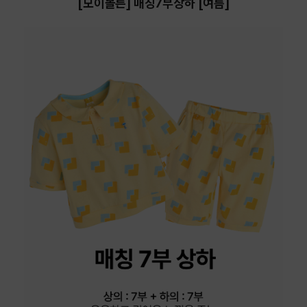
[모이몰른] 매칭7부상하 [여름]