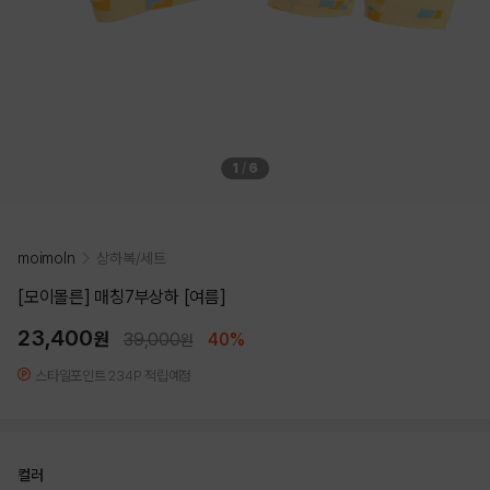
1
/
6
moimoln
상하복/세트
[모이몰른] 매칭7부상하 [여름]
23,400
원
39,000
40%
원
스타일포인트 234P 적립예정
컬러