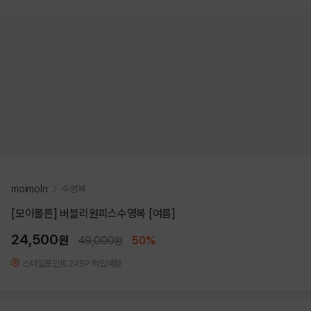
moimoln
수영복
[모이몰른] 버블리원피스수영복 [여름]
24,500
원
49,000
50%
원
스타일포인트 245P 적립예정