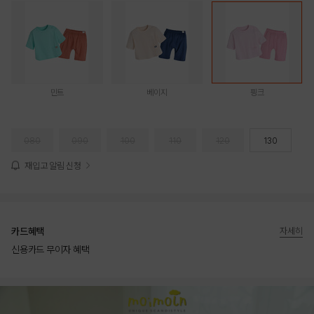
민트
베이지
핑크
080
090
100
110
120
130
재입고 알림 신청
카드혜택
자세히
신용카드 무이자 혜택
상품상세정보