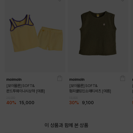
moimoln
moimoln
[모이몰른] SOFT&
[모이몰른] SOFT&
몬드투웨이나시상하 [여름]
펌피쿨링민소매티셔츠 [여름]
25,000
13,000
COLOR
40%
15,000
30%
9,100
이 상품과 함께 본 상품