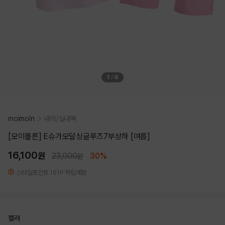
1
/
6
moimoln
내의/실내복
[모이몰른] E슈가모달싱글루즈7부상하 [여름]
16,100
원
23,000
30%
원
스타일포인트 161P 적립예정
컬러