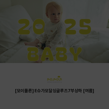
[모이몰른] E슈가모달싱글루즈7부상하 [여름]