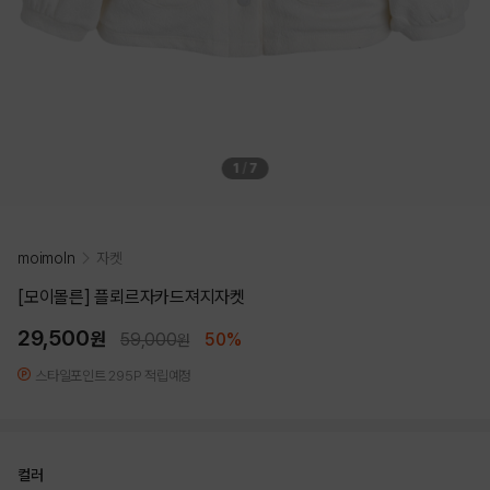
1
/
7
moimoln
자켓
[모이몰른] 플뢰르자카드져지자켓
29,500
원
59,000
50%
원
스타일포인트 295P 적립예정
컬러