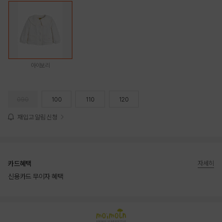
아이보리
090
100
110
120
재입고 알림 신청
카드혜택
자세히
신용카드 무이자 혜택
상품상세정보