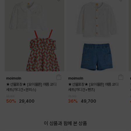
moimoln
moimoln
★선물포장★ [모이몰른] 여름 코디
★선물포장★ [모이몰른] 여름 코디
세트(가디건+원피스)
세트(가디건+팬츠)
58,900
78,000
50%
29,400
36%
49,700
이 상품과 함께 본 상품