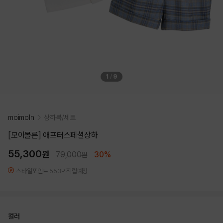
1
/
9
moimoln
상하복/세트
[모이몰른] 애프터스페셜상하
55,300
원
79,000
30%
원
스타일포인트 553P 적립예정
컬러