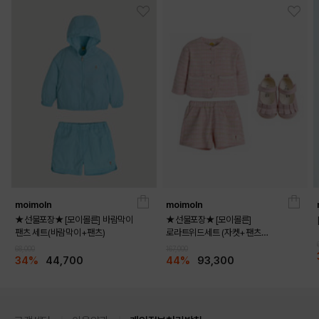
moimoln
moimoln
★선물포장★[모이몰른] 바람막이
★선물포장★[모이몰른]
팬츠 세트(바람막이+팬츠)
로라트위드세트 (자켓+팬츠
+멜로디화)
68,000
167,000
34%
44,700
44%
93,300