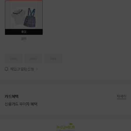
품절
블루
080
090
100
재입고 알림 신청
카드혜택
자세히
신용카드 무이자 혜택
상품상세정보