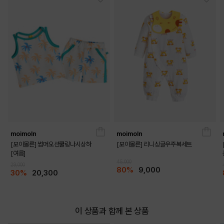
moimoln
moimoln
DETAILS
[모이몰른] 썸머오션쿨링나시상하
[모이몰른] 리니싱글우주복세트
[여름]
45,000
29,000
80%
9,000
30%
20,300
이 상품과 함께 본 상품