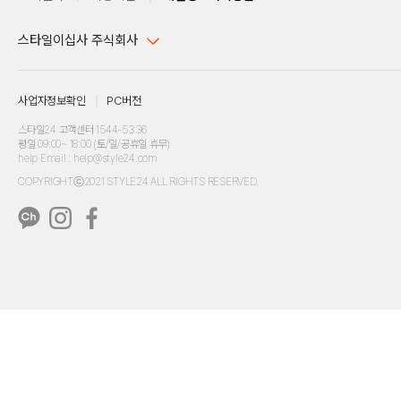
스타일이십사 주식회사
대표이사 : 임동환, 김지원
사업자정보확인
PC버전
주소 : 서울시 강남구 논현로 633, 6층 (논현동, 한세엠케이빌딩)
사업자등록번호 : 116-81-32499
스타일24 고객센터 1544-5336
평일 09:00~ 18:00 (토/일/공휴일 휴무)
통신판매업신고번호 : 제 2024-서울강남-04239
help Email : help@style24.com
개인정보보호책임자 : 배기영
COPYRIGHTⓒ2021 STYLE24 ALL RIGHTS RESERVED.
호스팅 서비스 : 스타일이십사㈜
고객센터 1544-5336(평일 09:00~ 18:00 토/일/공휴일 휴무)