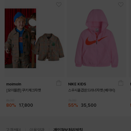
moimoln
NIKE KIDS
[모이몰른] 쿠키체크자켓
스우시홑겹윈드러너자켓 (베이비)
89,000
79,000
80%
17,800
55%
35,500
고객센터
이용약관
개인정보처리방침