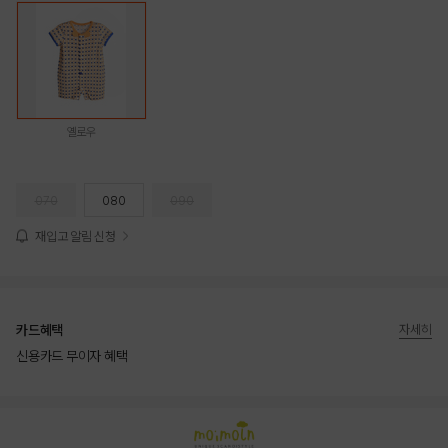
옐로우
070
080
090
재입고 알림 신청
카드혜택
자세히
신용카드 무이자 혜택
상품상세정보