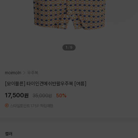
1
/
5
moimoln
우주복
[모이몰른] 타이인견메쉬반팔우주복 [여름]
17,500
원
35,000
50%
원
스타일포인트 175P 적립예정
컬러