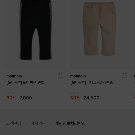
moimoln
moimoln
[모이몰른] 도이 배색 팬츠
[모이몰른] 너티크림일자팬츠
39,000
49,000
80%
7,800
50%
24,500
고객센터
이용약관
개인정보처리방침