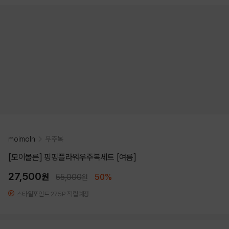
moimoln
우주복
[모이몰른] 핑핑플라워우주복세트 [여름]
27,500
원
55,000
50%
원
스타일포인트 275P 적립예정