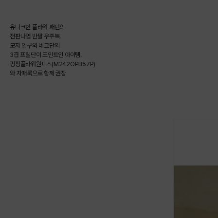
유니크한 플라워 패턴의
전판나염 반팔 우주복.
모자 입구와 네크단의
3겹 프릴단이 포인트인 아이템.
핑핑플라워원피스(M242OPB57P)
와 자매룩으로 함께 권장