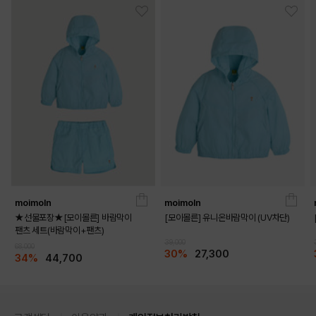
moimoln
moimoln
★선물포장★[모이몰른] 바람막이
[모이몰른] 유니온바람막이 (UV차단)
팬츠 세트(바람막이+팬츠)
39,000
68,000
30%
27,300
34%
44,700