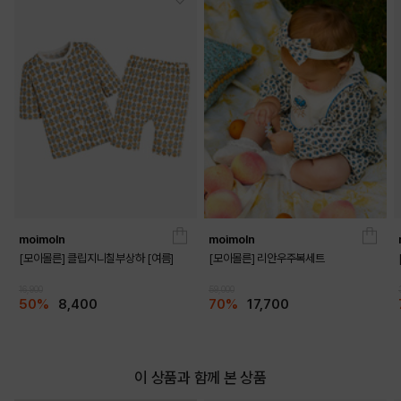
DETAILS
moimoln
moimoln
[모이몰른] 클립지니칠부상하 [여름]
[모이몰른] 리안우주복세트
16,900
59,000
50%
8,400
70%
17,700
이 상품과 함께 본 상품