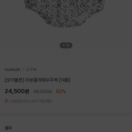
1
/
5
moimoln
우주복
[모이몰른] 리본플라워우주복 [여름]
24,500
원
49,000
50%
원
스타일포인트 245P 적립예정
컬러