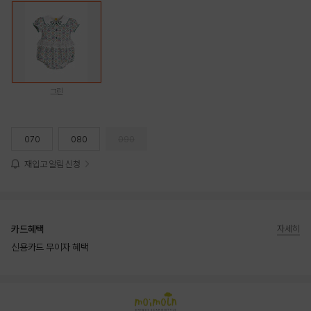
그린
070
080
090
재입고 알림 신청
카드혜택
자세히
신용카드 무이자 혜택
상품상세정보