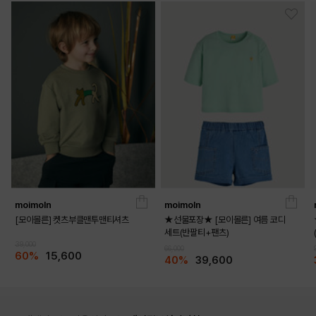
DETAILS
moimoln
moimoln
[모이몰른] 켓츠부클맨투맨티셔츠
★선물포장★ [모이몰른] 여름 코디
세트(반팔티+팬츠)
39,000
66,000
60%
15,600
40%
39,600