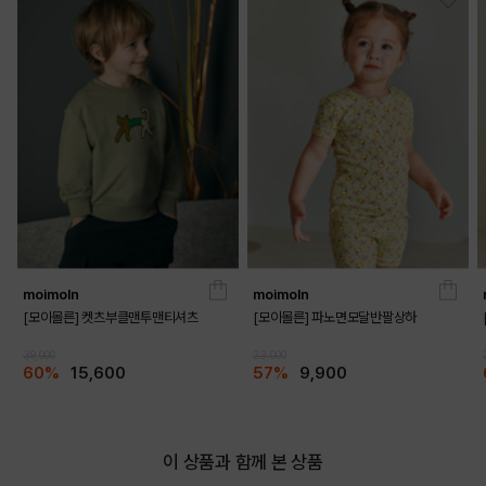
moimoln
moimoln
[모이몰른] 켓츠부클맨투맨티셔츠
[모이몰른] 파노면모달반팔상하
39,000
23,000
60%
15,600
57%
9,900
이 상품과 함께 본 상품