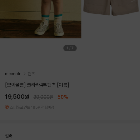
1
/
7
moimoln
팬츠
[모이몰른] 클라라4부팬츠 [여름]
19,500
원
39,000
50%
원
스타일포인트 195P 적립예정
컬러