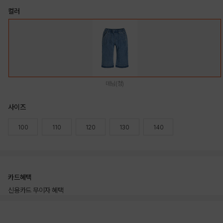
컬러
데님(청)
사이즈
100
110
120
130
140
카드혜택
신용카드 무이자 혜택
상품상세정보