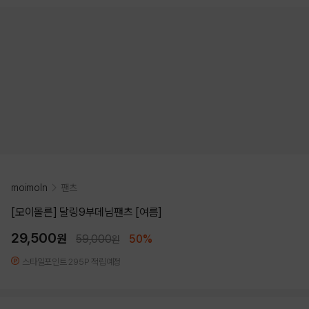
moimoln
팬츠
[모이몰른] 달링9부데님팬츠 [여름]
29,500
원
59,000
50%
원
스타일포인트 295P 적립예정