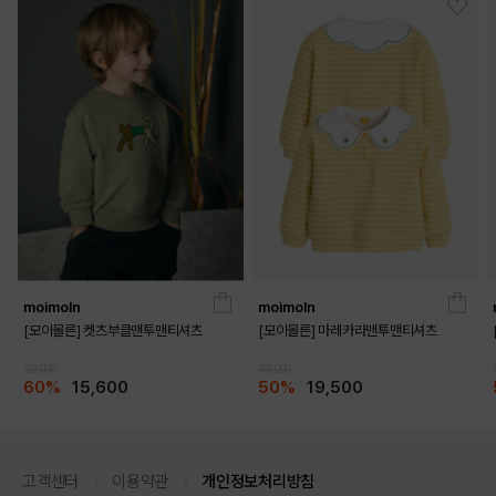
moimoln
moimoln
[모이몰른] 켓츠부클맨투맨티셔츠
[모이몰른] 마레카라맨투맨티셔츠
39,000
39,000
60%
15,600
50%
19,500
고객센터
이용약관
개인정보처리방침