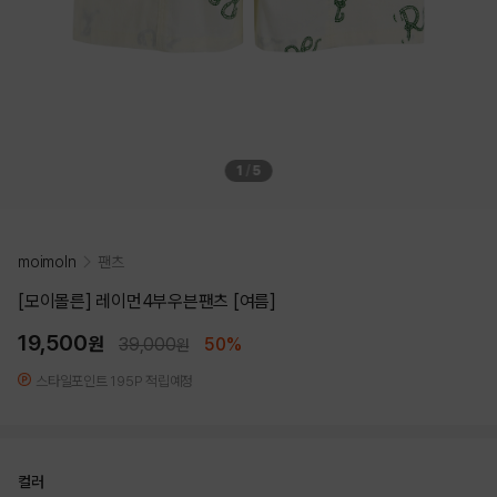
1
/
5
moimoln
팬츠
[모이몰른] 레이먼4부우븐팬츠 [여름]
19,500
원
39,000
50%
원
스타일포인트 195P 적립예정
컬러