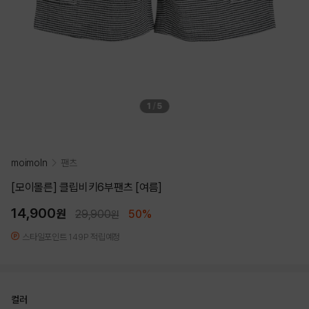
1
/
5
moimoln
팬츠
[모이몰른] 클립비키6부팬츠 [여름]
14,900
원
29,900
50%
원
스타일포인트 149P 적립예정
컬러