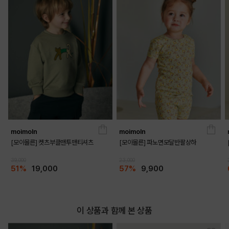
DETAILS
moimoln
moimoln
[모이몰른] 켓츠부클맨투맨티셔츠
[모이몰른] 파노면모달반팔상하
39,000
23,000
51%
19,000
57%
9,900
이 상품과 함께 본 상품