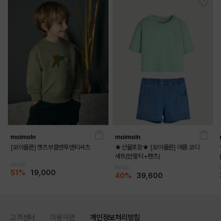
moimoln
moimoln
[모이몰른] 켓츠부클맨투맨티셔츠
★선물포장★ [모이몰른] 여름 코디
세트(반팔티+팬츠)
39,000
66,000
51%
19,000
40%
39,600
고객센터
이용약관
개인정보처리방침