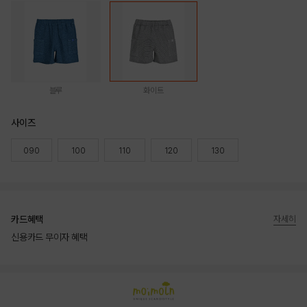
블루
화이트
사이즈
090
100
110
120
130
카드혜택
자세히
신용카드 무이자 혜택
상품상세정보