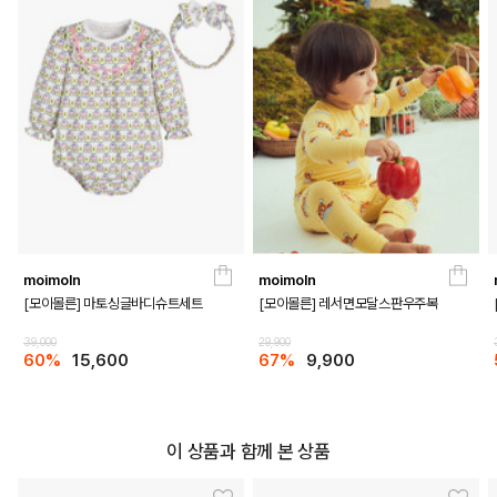
moimoln
moimoln
[모이몰른] 마토싱글바디슈트세트
[모이몰른] 레서면모달스판우주복
39,000
29,900
60%
15,600
67%
9,900
이 상품과 함께 본 상품