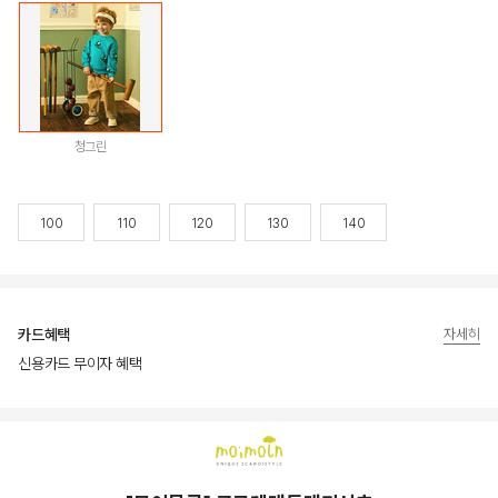
청그린
100
110
120
130
140
카드혜택
자세히
신용카드 무이자 혜택
상품상세정보