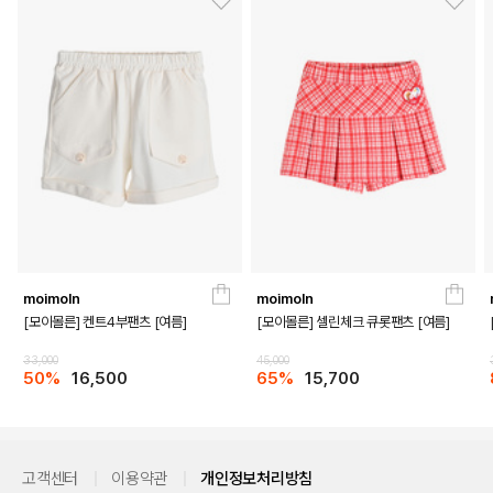
DETAILS
moimoln
moimoln
[모이몰른] 켄트4부팬츠 [여름]
[모이몰른] 셀린체크 큐롯팬츠 [여름]
33,000
45,000
50%
16,500
65%
15,700
고객센터
이용약관
개인정보처리방침