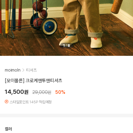
1
/
8
moimoln
티셔츠
[모이몰른] 크로케맨투맨티셔츠
14,500
원
29,000
50%
원
스타일포인트 145P 적립예정
컬러