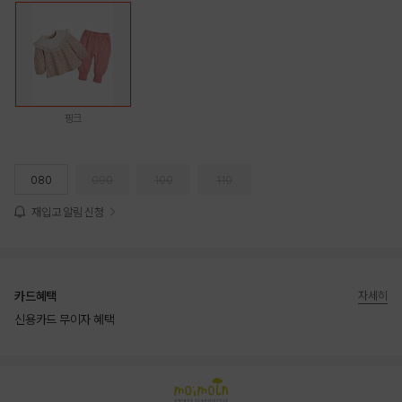
핑크
080
090
100
110
재입고 알림 신청
카드혜택
자세히
신용카드 무이자 혜택
상품상세정보