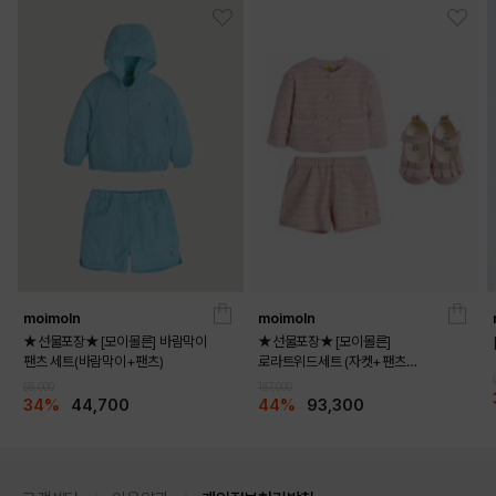
moimoln
moimoln
★선물포장★[모이몰른] 바람막이
★선물포장★[모이몰른]
팬츠 세트(바람막이+팬츠)
로라트위드세트 (자켓+팬츠
+멜로디화)
68,000
167,000
34%
44,700
44%
93,300