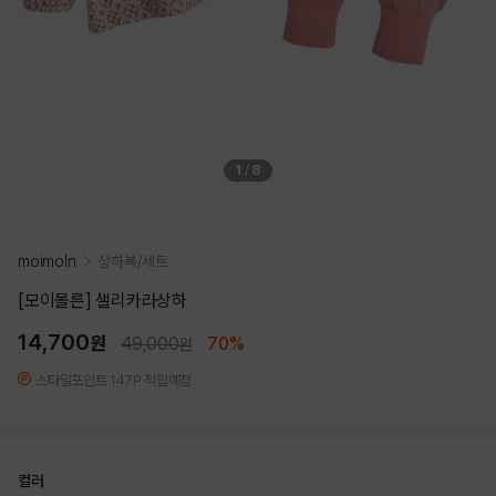
1
/
8
moimoln
상하복/세트
[모이몰른] 샐리카라상하
14,700
원
49,000
70%
원
스타일포인트 147P 적립예정
컬러